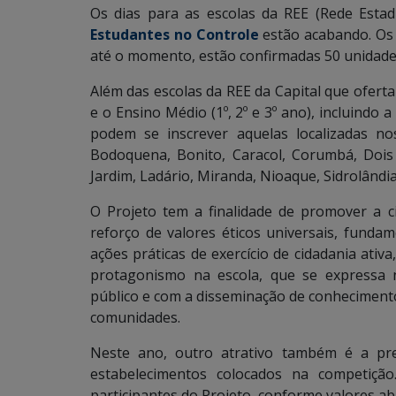
Os dias para as escolas da REE (Rede Esta
Estudantes no Controle
estão acabando. Os 
até o momento, estão confirmadas 50 unidades
Além das escolas da REE da Capital que oferta
e o Ensino Médio (1º, 2º e 3º ano), incluindo 
podem se inscrever aquelas localizadas nos
Bodoquena, Bonito, Caracol, Corumbá, Dois 
Jardim, Ladário, Miranda, Nioaque, Sidrolândi
O Projeto tem a finalidade de promover a cid
reforço de valores éticos universais, fund
ações práticas de exercício de cidadania ati
protagonismo na escola, que se expressa
público e com a disseminação de conhecimentos
comunidades.
Neste ano, outro atrativo também é a pre
estabelecimentos colocados na competiçã
participantes do Projeto, conforme valores ab