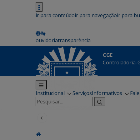
ir para conteúdo
ir para navegação
ir para b
ouvidoria
transparência
CGE
Controladoria-G
Institucional
Serviços
Informativos
Fal
Pesquisar
por: