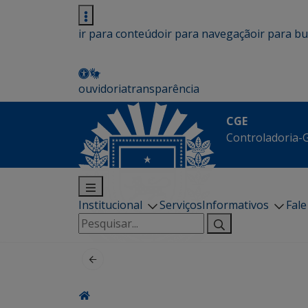
ir para conteúdo
ir para navegação
ir para b
ouvidoria
transparência
CGE
Controladoria-G
Institucional
Serviços
Informativos
Fal
Pesquisar
por: