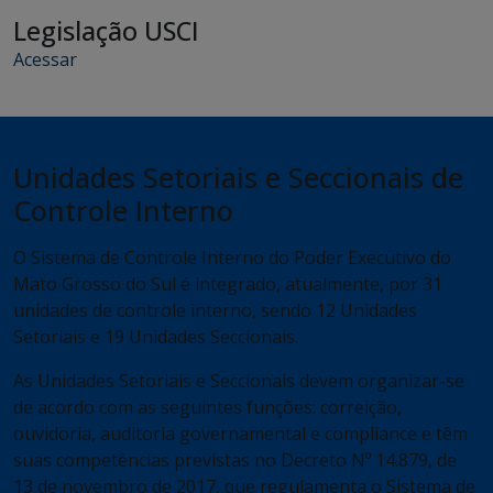
Legislação USCI
Acessar
Unidades Setoriais e Seccionais de
Controle Interno
O Sistema de Controle Interno do Poder Executivo do
Mato Grosso do Sul é integrado, atualmente, por 31
unidades de controle interno, sendo 12 Unidades
Setoriais e 19 Unidades Seccionais.
As Unidades Setoriais e Seccionais devem organizar-se
de acordo com as seguintes funções: correição,
ouvidoria, auditoria governamental e compliance e têm
suas competências previstas no Decreto Nº 14.879, de
13 de novembro de 2017, que regulamenta o Sistema de