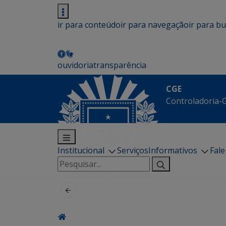
ir para conteúdo
ir para navegação
ir para b
ouvidoria
transparência
CGE
Controladoria-G
Institucional
Serviços
Informativos
Fal
Pesquisar
por: