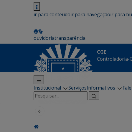
ir para conteúdo
ir para navegação
ir para b
ouvidoria
transparência
CGE
Controladoria-G
Institucional
Serviços
Informativos
Fal
Pesquisar
por: