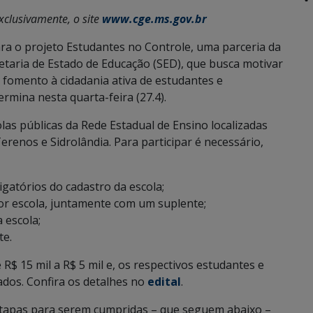
xclusivamente, o site
www.cge.ms.gov.br
ra o projeto Estudantes no Controle, uma parceria da
etaria de Estado de Educação (SED), que busca motivar
 fomento à cidadania ativa de estudantes e
rmina nesta quarta-feira (27.4).
las públicas da Rede Estadual de Ensino localizadas
renos e Sidrolândia. Para participar é necessário,
atórios do cadastro da escola;
or escola, juntamente com um suplente;
 escola;
te.
R$ 15 mil a R$ 5 mil e, os respectivos estudantes e
dos. Confira os detalhes no
edital
.
 etapas para serem cumpridas – que seguem abaixo –