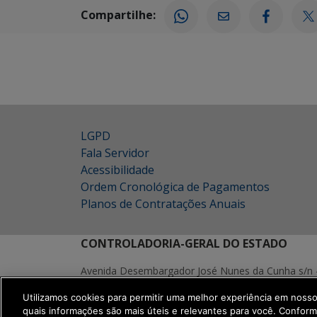
Compartilhe:
LGPD
Fala Servidor
Acessibilidade
Ordem Cronológica de Pagamentos
Planos de Contratações Anuais
CONTROLADORIA-GERAL DO ESTADO
Avenida Desembargador José Nunes da Cunha s/n 
Parque dos Poderes - Campo Grande | MS
Utilizamos cookies para permitir uma melhor experiência em noss
CEP.: 79031-310
quais informações são mais úteis e relevantes para você. Confor