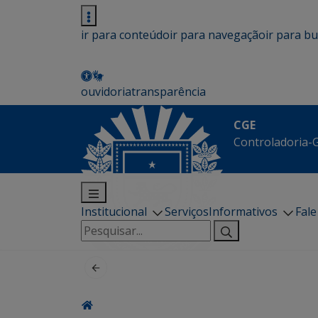
ir para conteúdo
ir para navegação
ir para b
ouvidoria
transparência
CGE
Controladoria-G
Institucional
Serviços
Informativos
Fal
Pesquisar
por: