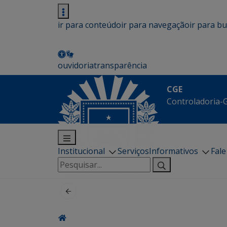
ir para conteúdo
ir para navegação
ir para b
ouvidoria
transparência
CGE
Controladoria-G
Institucional
Serviços
Informativos
Fal
Pesquisar
por: