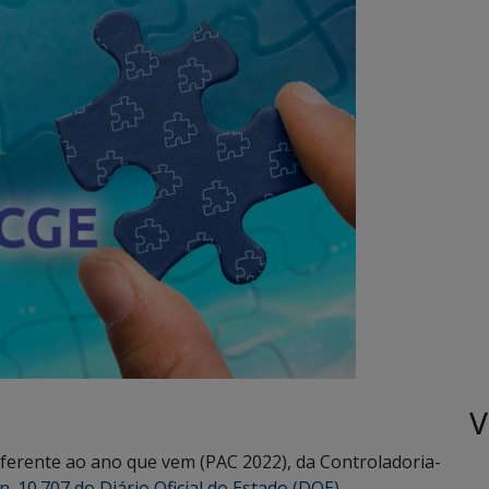
V
ferente ao ano que vem (PAC 2022), da Controladoria-
n. 10.707 do Diário Oficial do Estado (DOE)
.