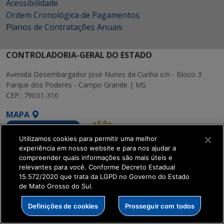
Acessibilidade
Ordem Cronológica de Pagamentos
Planos de Contratações Anuais
CONTROLADORIA-GERAL DO ESTADO
Avenida Desembargador José Nunes da Cunha s/n - Bloco 3
Parque dos Poderes - Campo Grande | MS
CEP.: 79031-310
MAPA
Utilizamos cookies para permitir uma melhor
experiência em nosso website e para nos ajudar a
compreender quais informações são mais úteis e
relevantes para você. Conforme Decreto Estadual
SETDIG | Secretaria-
15.572/2020 que trata da LGPD no Governo do Estado
Executiva de
de Mato Grosso do Sul.
Transformação Digital
Definições de cookies
Prosseguir com todos