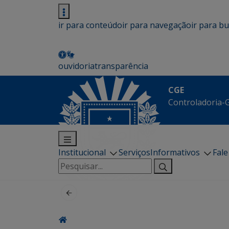
ir para conteúdo
ir para navegação
ir para b
ouvidoria
transparência
CGE
Controladoria-G
Institucional
Serviços
Informativos
Fal
Pesquisar
por: