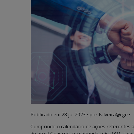
Publicado em
28 jul 2023
• por lsilveira@cge •
Cumprindo o calendário de ações referentes à
do atual Governo, na segunda-feira (31), a eq