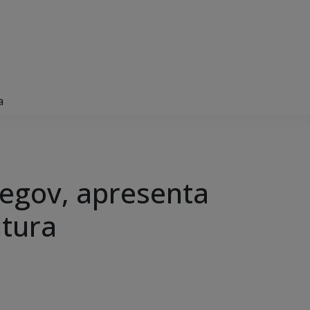
a
egov, apresenta
ltura