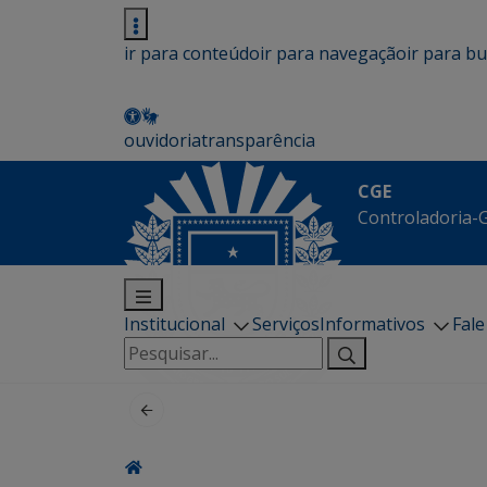
ir para conteúdo
ir para navegação
ir para b
ouvidoria
transparência
CGE
Controladoria-G
Institucional
Serviços
Informativos
Fal
Pesquisar
por: