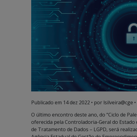
Publicado em
14 dez 2022
• por lsilveira@cge •
O último encontro deste ano, do “Ciclo de Pal
oferecida pela Controladoria-Geral do Estado
de Tratamento de Dados – LGPD, será realizado
Agência Estadual de Gestão de Empreendimento