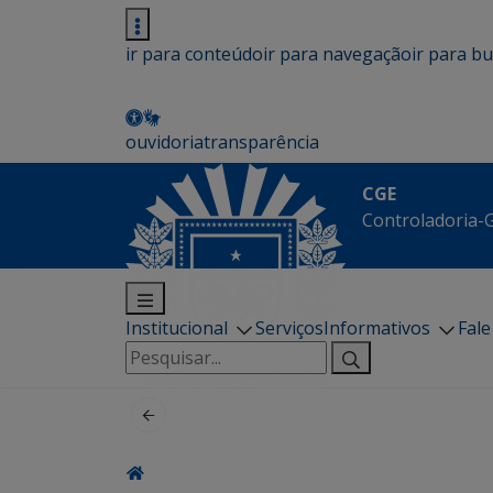
ir para conteúdo
ir para navegação
ir para b
ouvidoria
transparência
CGE
Controladoria-G
Institucional
Serviços
Informativos
Fal
Pesquisar
por: