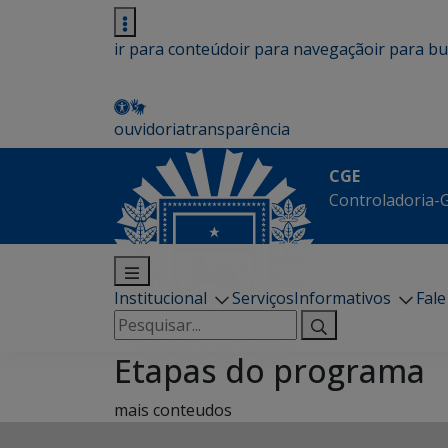
ir para conteúdo
ir para navegação
ir para b
ouvidoria
transparência
CGE
Controladoria-G
Institucional
Serviços
Informativos
Fal
Pesquisar
por:
Etapas do programa
mais conteudos