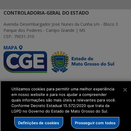
CONTROLADORIA-GERAL DO ESTADO
Avenida Desembargador José Nunes da Cunha s/n - Bloco 3
Parque dos Poderes - Campo Grande | MS
CEP.: 79031-310
MAPA
SETDIG | Secretaria-
Executiva de
Utilizamos cookies para permitir uma melhor experiência
Transformação Digital
em nosso website e para nos ajudar a compreender
quais informações são mais úteis e relevantes para você.
Conforme Decreto Estadual 15.572/2020 que trata da
get_footer();
LGPD no Governo do Estado de Mato Grosso do Sul.
Definições de cookies
Prosseguir com todos