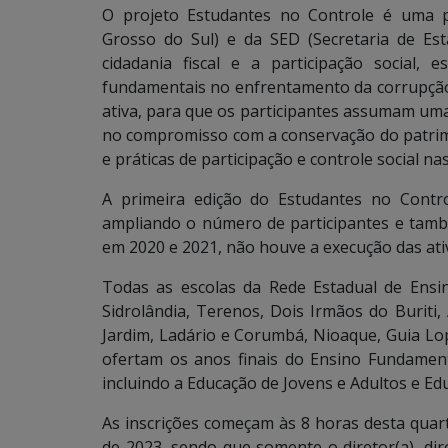
O projeto Estudantes no Controle é uma 
Grosso do Sul) e da SED (Secretaria de E
cidadania fiscal e a participação social, 
fundamentais no enfrentamento da corrupção, 
ativa, para que os participantes assumam um
no compromisso com a conservação do patrim
e práticas de participação e controle social n
A primeira edição do Estudantes no Contr
ampliando o número de participantes e tam
em 2020 e 2021, não houve a execução das ati
Todas as escolas da Rede Estadual de Ensin
Sidrolândia, Terenos, Dois Irmãos do Buriti
Jardim, Ladário e Corumbá, Nioaque, Guia Lop
ofertam os anos finais do Ensino Fundamenta
incluindo a Educação de Jovens e Adultos e Ed
As inscrições começam às 8 horas desta quarta
de 2023, sendo que somente o diretor(a), dir