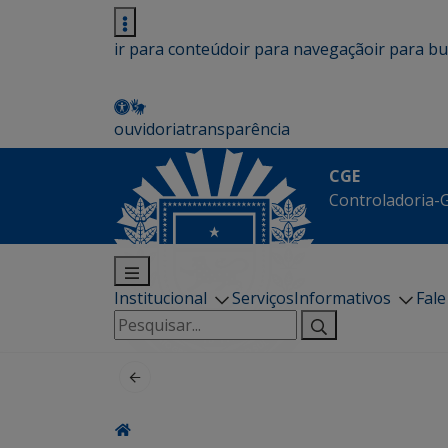
ir para conteúdo
ir para navegação
ir para b
ouvidoria
transparência
CGE
Controladoria-G
Institucional
Serviços
Informativos
Fal
Pesquisar
por: