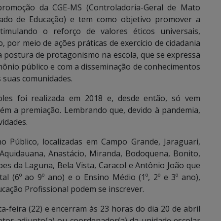
promoção da CGE-MS (Controladoria-Geral de Mato
stado de Educação) e tem como objetivo promover a
estimulando o reforço de valores éticos universais,
por meio de ações práticas de exercício de cidadania
a postura de protagonismo na escola, que se expressa
ônio público e com a disseminação de conhecimentos
as suas comunidades.
oles foi realizada em 2018 e, desde então, só vem
bém a premiação. Lembrando que, devido à pandemia,
vidades.
o Público, localizadas em Campo Grande, Jaraguari,
, Aquidauana, Anastácio, Miranda, Bodoquena, Bonito,
es da Laguna, Bela Vista, Caracol e Antônio João que
l (6º ao 9º ano) e o Ensino Médio (1º, 2º e 3º ano),
ucação Profissional podem se inscrever.
-feira (22) e encerram às 23 horas do dia 20 de abril
etor-adjunto(a) ou coordenador(a) da unidade escolar