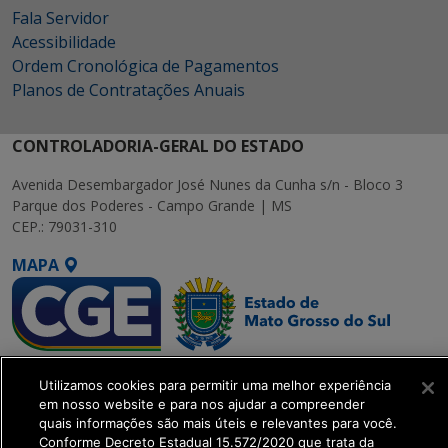
Fala Servidor
Acessibilidade
Ordem Cronológica de Pagamentos
Planos de Contratações Anuais
CONTROLADORIA-GERAL DO ESTADO
Avenida Desembargador José Nunes da Cunha s/n - Bloco 3
Parque dos Poderes - Campo Grande | MS
CEP.: 79031-310
MAPA
SETDIG | Secretaria-
Utilizamos cookies para permitir uma melhor experiência
Executiva de
em nosso website e para nos ajudar a compreender
Transformação Digital
quais informações são mais úteis e relevantes para você.
Conforme Decreto Estadual 15.572/2020 que trata da