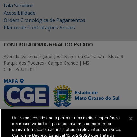
Fala Servidor
Acessibilidade
Ordem Cronológica de Pagamentos
Planos de Contratações Anuais
CONTROLADORIA-GERAL DO ESTADO
Avenida Desembargador José Nunes da Cunha s/n - Bloco 3
Parque dos Poderes - Campo Grande | MS
CEP.: 79031-310
MAPA
SETDIG | Secretaria-
Utilizamos cookies para permitir uma melhor experiência
Executiva de
em nosso website e para nos ajudar a compreender
Transformação Digital
quais informações são mais úteis e relevantes para você.
Conforme Decreto Estadual 15.572/2020 que trata da