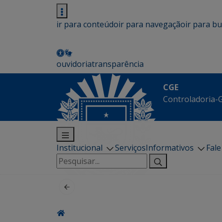
ir para conteúdo
ir para navegação
ir para b
ouvidoria
transparência
CGE
Controladoria-G
Institucional
Serviços
Informativos
Fal
Pesquisar
por: