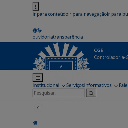
ir para conteúdo
ir para navegação
ir para b
ouvidoria
transparência
CGE
Controladoria-G
Institucional
Serviços
Informativos
Fal
Pesquisar
por: