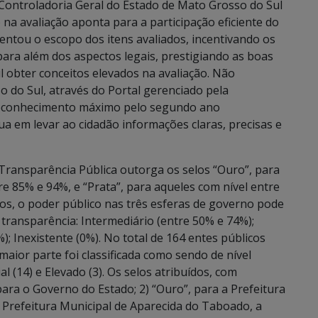
Controladoria Geral do Estado de Mato Grosso do Sul
 na avaliação aponta para a participação eficiente do
entou o escopo dos itens avaliados, incentivando os
para além dos aspectos legais, prestigiando as boas
il obter conceitos elevados na avaliação. Não
 do Sul, através do Portal gerenciado pela
 reconhecimento máximo pelo segundo ano
a em levar ao cidadão informações claras, precisas e
Transparência Pública outorga os selos “Ouro”, para
re 85% e 94%, e “Prata”, para aqueles com nível entre
los, o poder público nas três esferas de governo pode
de transparência: Intermediário (entre 50% e 74%);
%); Inexistente (0%). No total de 164 entes públicos
maior parte foi classificada como sendo de nível
ial (14) e Elevado (3). Os selos atribuídos, com
 para o Governo do Estado; 2) “Ouro”, para a Prefeitura
 Prefeitura Municipal de Aparecida do Taboado, a