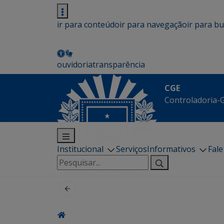
ir para conteúdo
ir para navegação
ir para b
ouvidoria
transparência
CGE
Controladoria-G
Institucional
Serviços
Informativos
Fal
Pesquisar
por: