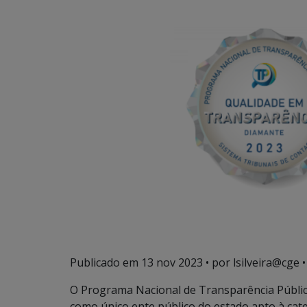
Publicado em
13 nov 2023
• por lsilveira@cge •
O Programa Nacional de Transparência Públi
como único ente público do estado apto à cat