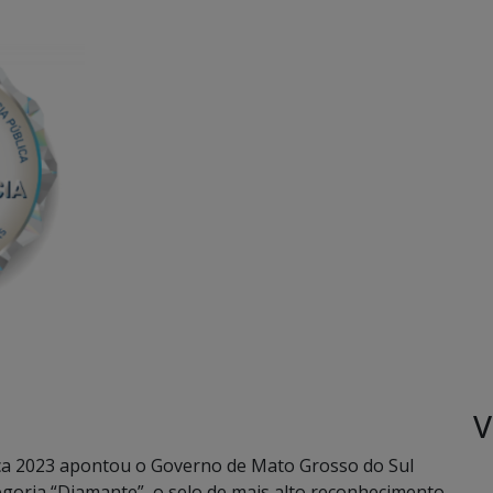
V
ca 2023 apontou o Governo de Mato Grosso do Sul
egoria “Diamante”, o selo de mais alto reconhecimento