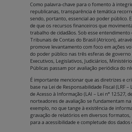
Como palavra-chave para o fomento à integrid
republicanas, transparência é temática recor
sendo, portanto, essencial ao poder público. E
de que os recursos financeiros que movimenta
trabalho de cidadãos. Sob esse entendimento
Tribunais de Contas do Brasil (Atricon), atra
promove levantamento com foco em ações vol
do poder público nas três esferas de governo
Executivos, Legislativos, Judiciários, Ministér
Públicas passam por avaliação periódica do níve
É importante mencionar que as diretrizes e cr
base na Lei de Responsabilidade Fiscal (LRF –
de Acesso à Informação (LAI – Lei n° 12.527, 
norteadores de avaliação se fundamentam na 
exemplo, no que tange à existência de informa
gravação de relatórios em diversos formatos,
para a acessibilidade e completude dos dados 