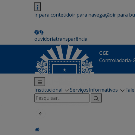
ir para conteúdo
ir para navegação
ir para b
ouvidoria
transparência
CGE
Controladoria-G
Institucional
Serviços
Informativos
Fal
Pesquisar
por: