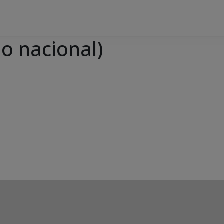
do nacional)
e Agenda
iCalendar