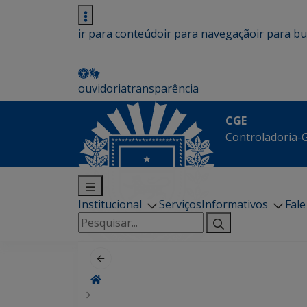
ir para conteúdo
ir para navegação
ir para b
ouvidoria
transparência
CGE
Controladoria-G
Institucional
Serviços
Informativos
Fal
Pesquisar
por: