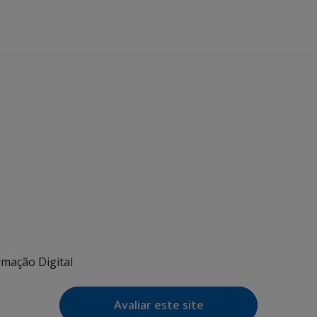
e Agenda
iCalendar
rmação Digital
Avaliar este site