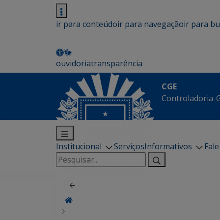
ir para conteúdo
ir para navegação
ir para b
ouvidoria
transparência
CGE
Controladoria-G
Institucional
Serviços
Informativos
Fal
Pesquisar
por: