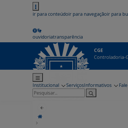
ir para conteúdo
ir para navegação
ir para b
ouvidoria
transparência
CGE
Controladoria-G
Institucional
Serviços
Informativos
Fal
Pesquisar
por: