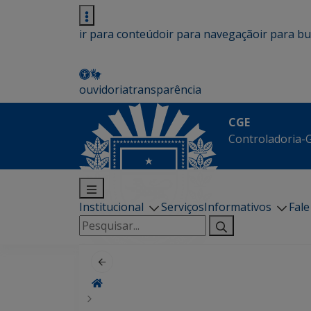
ir para conteúdo
ir para navegação
ir para b
ouvidoria
transparência
CGE
Controladoria-G
Institucional
Serviços
Informativos
Fal
Pesquisar
por: