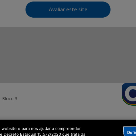
Avaliar este site
- Bloco 3
o website e para nos ajudar a compreender
Defi
ormação Digital
me Decreto Estadual 15.572/2020 que trata da