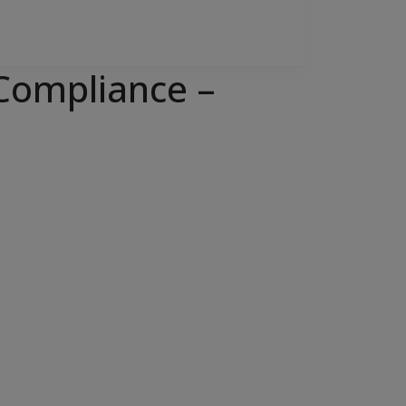
 Compliance –
Office 365
Outlook Live