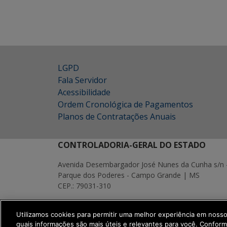
LGPD
Fala Servidor
Acessibilidade
Ordem Cronológica de Pagamentos
Planos de Contratações Anuais
CONTROLADORIA-GERAL DO ESTADO
Avenida Desembargador José Nunes da Cunha s/n 
Parque dos Poderes - Campo Grande | MS
CEP.: 79031-310
MAPA
Utilizamos cookies para permitir uma melhor experiência em noss
SETDIG | Secretaria-Executiva de Transf
quais informações são mais úteis e relevantes para você. Confor