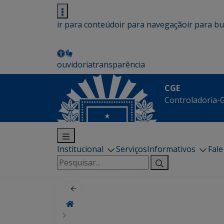
ir para conteúdo
ir para navegação
ir para b
ouvidoria
transparência
CGE
Controladoria-G
Institucional
Serviços
Informativos
Fal
Pesquisar
por: