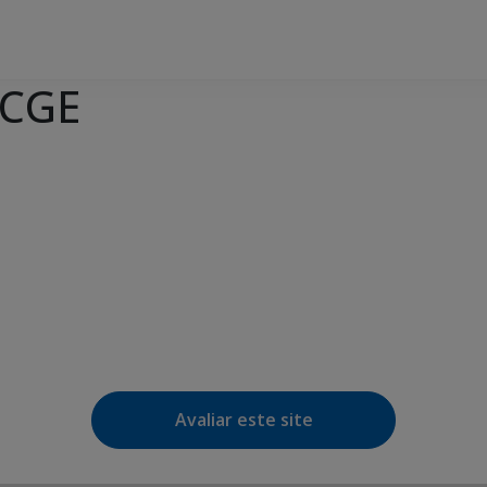
 CGE
e Agenda
iCalendar
Avaliar este site