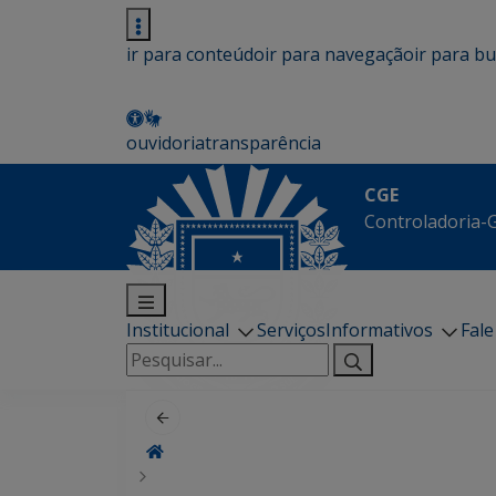
ir para conteúdo
ir para navegação
ir para b
ouvidoria
transparência
CGE
Controladoria-G
Institucional
Serviços
Informativos
Fal
Pesquisar
por: