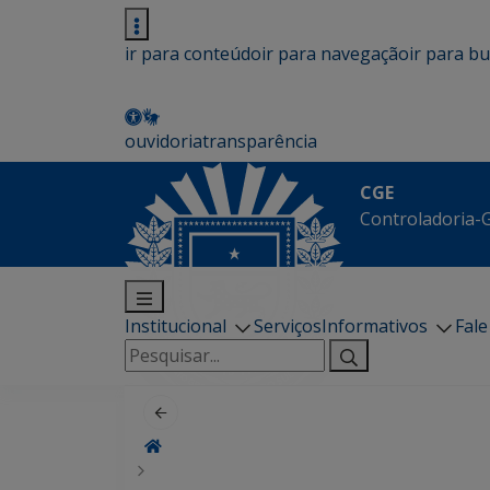
ir para conteúdo
ir para navegação
ir para b
ouvidoria
transparência
CGE
Controladoria-G
Institucional
Serviços
Informativos
Fal
Pesquisar
por: