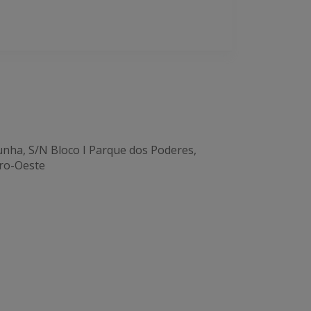
unha, S/N Bloco I Parque dos Poderes,
ro-Oeste
Office 365
Outlook Live