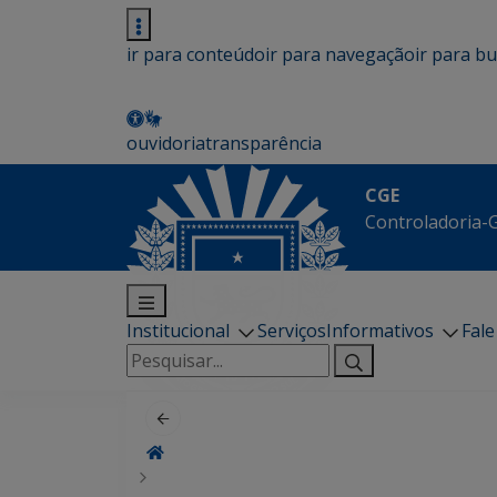
ir para conteúdo
ir para navegação
ir para b
ouvidoria
transparência
CGE
Controladoria-G
Institucional
Serviços
Informativos
Fal
Pesquisar
por: