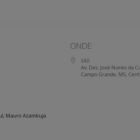
ONDE
SAD
Av. Des. José Nunes da C
Campo Grande, MS, Cent
e Agenda
iCalendar
sul, Mauro Azambuja