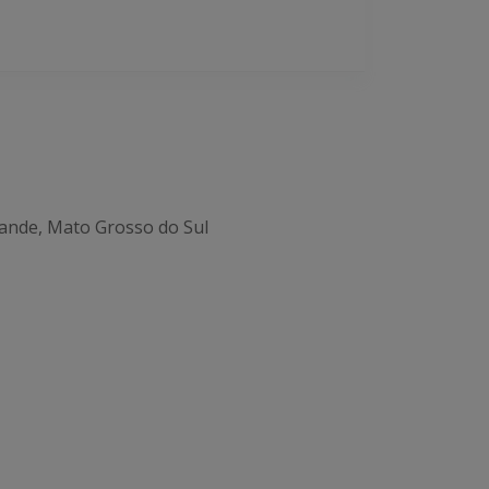
ande, Mato Grosso do Sul
Office 365
Outlook Live