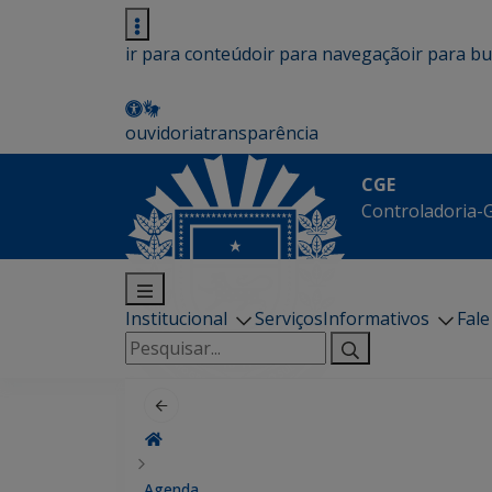
ir para conteúdo
ir para navegação
ir para b
ouvidoria
transparência
CGE
Controladoria-G
Institucional
Serviços
Informativos
Fal
Pesquisar
por:
Agenda