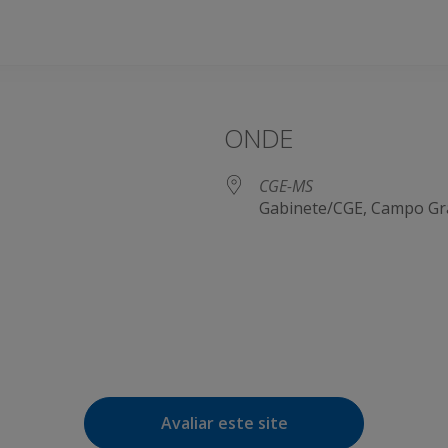
ONDE
CGE-MS
Gabinete/CGE, Campo Gr
e Agenda
iCalendar
Avaliar este site