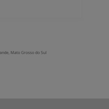
ande, Mato Grosso do Sul
Office 365
Outlook Live