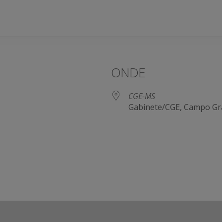
ONDE
CGE-MS
Gabinete/CGE, Campo Gr
e Agenda
iCalendar