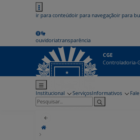
ir para conteúdo
ir para navegação
ir para b
ouvidoria
transparência
CGE
Controladoria-G
Institucional
Serviços
Informativos
Fal
Pesquisar
por: