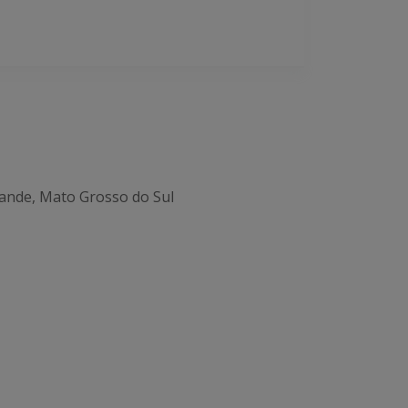
ande, Mato Grosso do Sul
Office 365
Outlook Live