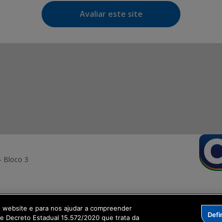
Avaliar este site
- Bloco 3
o website e para nos ajudar a compreender
Defi
ormação Digital
me Decreto Estadual 15.572/2020 que trata da