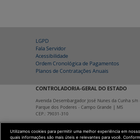
LGPD
Fala Servidor
Acessibilidade
Ordem Cronológica de Pagamentos
Planos de Contratações Anuais
CONTROLADORIA-GERAL DO ESTADO
Avenida Desembargador José Nunes da Cunha s/n 
Parque dos Poderes - Campo Grande | MS
CEP.: 79031-310
MAPA
Utilizamos cookies para permitir uma melhor experiência em noss
SETDIG | Secretaria-Executiva de Transf
quais informações são mais úteis e relevantes para você. Confor