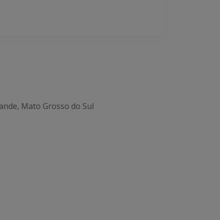
ande, Mato Grosso do Sul
Office 365
Outlook Live