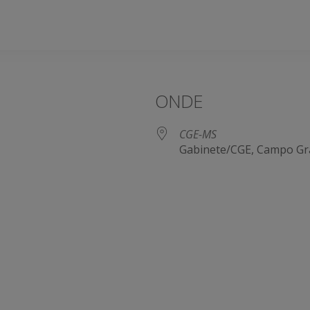
ONDE
CGE-MS
Gabinete/CGE, Campo Gr
e Agenda
iCalendar