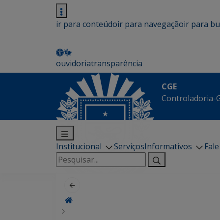
ir para conteúdo
ir para navegação
ir para b
ouvidoria
transparência
CGE
Controladoria-G
Institucional
Serviços
Informativos
Fal
Pesquisar
por: