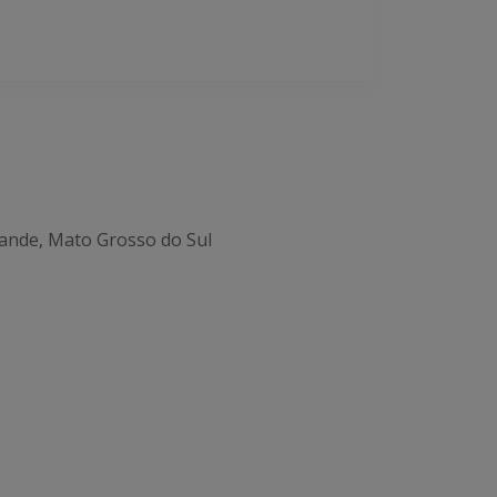
ande, Mato Grosso do Sul
Office 365
Outlook Live