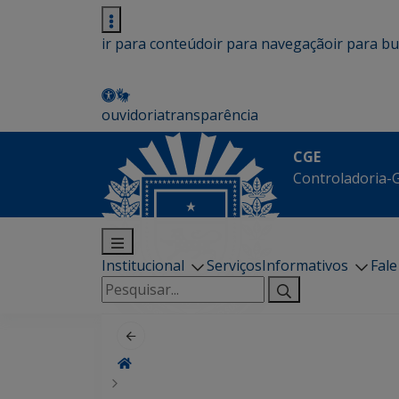
ir para conteúdo
ir para navegação
ir para b
ouvidoria
transparência
CGE
Controladoria-G
Institucional
Serviços
Informativos
Fal
Pesquisar
por: