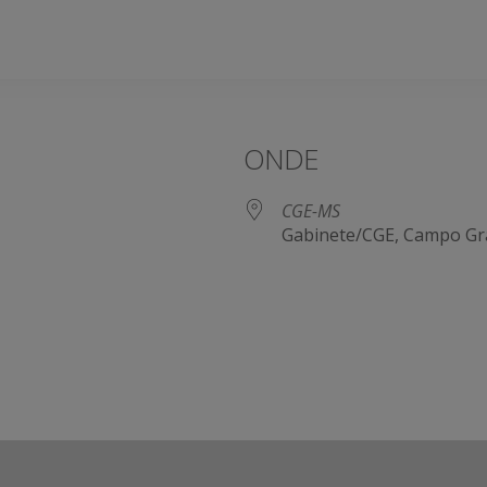
ONDE
CGE-MS
Gabinete/CGE, Campo Gr
e Agenda
iCalendar