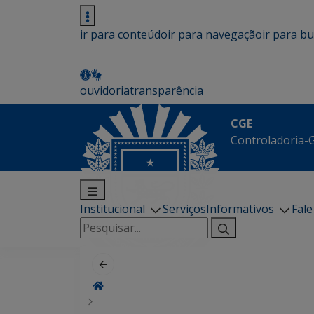
ir para conteúdo
ir para navegação
ir para b
ouvidoria
transparência
CGE
Controladoria-G
Institucional
Serviços
Informativos
Fal
Pesquisar
por: