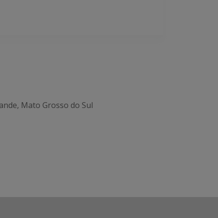
ande, Mato Grosso do Sul
Office 365
Outlook Live