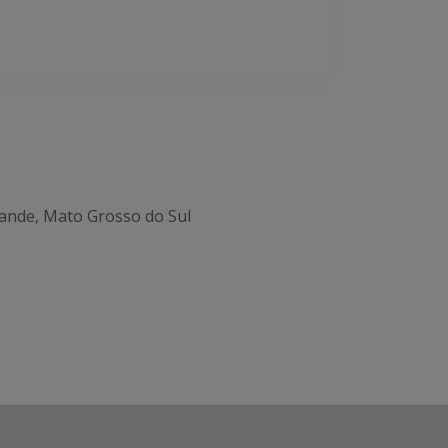
ande, Mato Grosso do Sul
Office 365
Outlook Live