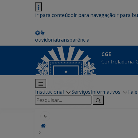
ir para conteúdo
ir para navegação
ir para b
ouvidoria
transparência
CGE
Controladoria-G
Institucional
Serviços
Informativos
Fal
Pesquisar
por: