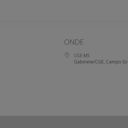
ONDE
CGE-MS
Gabinete/CGE, Campo Gr
e Agenda
iCalendar