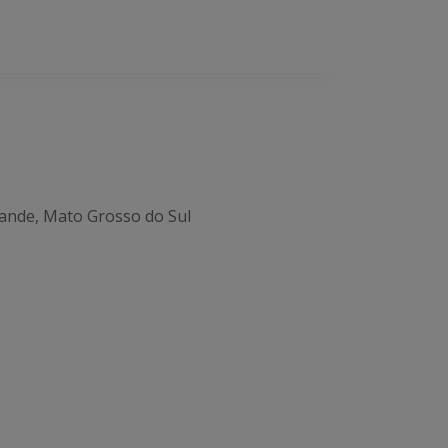
ande, Mato Grosso do Sul
Office 365
Outlook Live