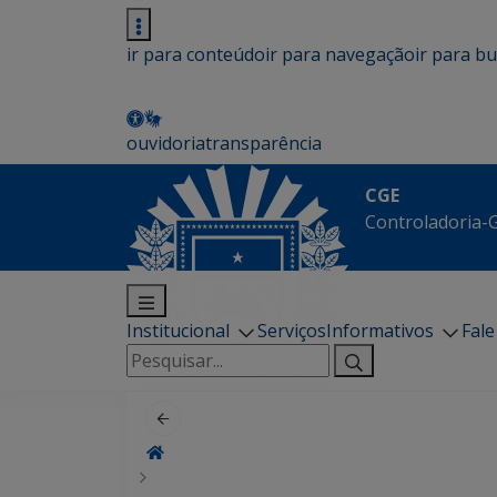
ir para conteúdo
ir para navegação
ir para b
ouvidoria
transparência
CGE
Controladoria-G
Institucional
Serviços
Informativos
Fal
Pesquisar
por: