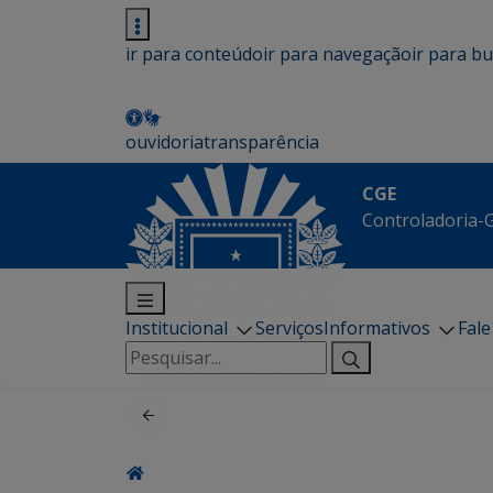
ir para conteúdo
ir para navegação
ir para b
ouvidoria
transparência
CGE
Controladoria-G
Institucional
Serviços
Informativos
Fal
Pesquisar
por: