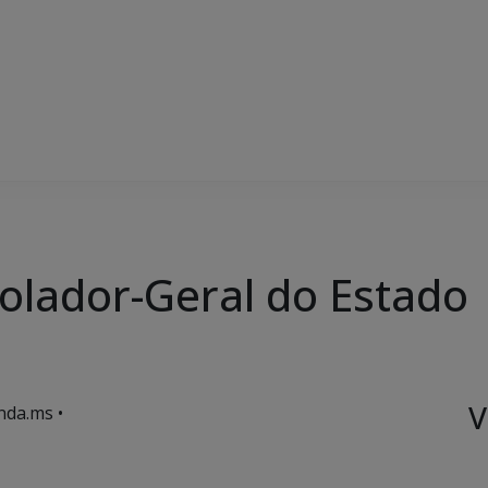
olador-Geral do Estado
V
nda.ms •