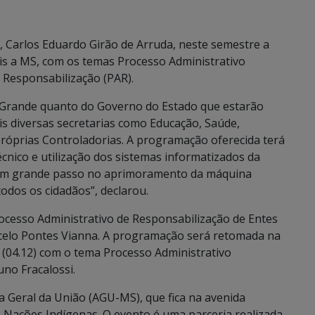
 Carlos Eduardo Girão de Arruda, neste semestre a
is a MS, com os temas Processo Administrativo
e Responsabilização (PAR).
o Grande quanto do Governo do Estado que estarão
is diversas secretarias como Educação, Saúde,
óprias Controladorias. A programação oferecida terá
técnico e utilização dos sistemas informatizados da
 um grande passo no aprimoramento da máquina
todos os cidadãos”, declarou.
Processo Administrativo de Responsabilização de Entes
rcelo Pontes Vianna. A programação será retomada na
a (04.12) com o tema Processo Administrativo
uno Fracalossi.
ia Geral da União (AGU-MS), que fica na avenida
 Nações Indígenas. O evento é uma parceria realizada