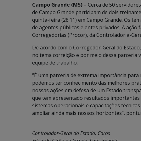
Campo Grande (MS)
– Cerca de 50 servidores
de Campo Grande participam de dois treinamen
quinta-feira (28.11) em Campo Grande. Os te
de agentes públicos e entes privados. A ação
Corregedorias (Procor), da Controladoria-Gera
De acordo com o Corregedor-Geral do Estado,
no tema correição e por meio dessa parceria va
equipe de trabalho.
“É uma parceria de extrema importância para
podemos ter conhecimento das melhores prátic
nossas ações em defesa de um Estado transpar
que tem apresentado resultados importantes n
sistemas operacionais e capacitações técnicas
ampliar ainda mais nossos horizontes”, pontu
Controlador-Geral do Estado, Caros
Eduardo Girão de Arruda. Foto: Edemir