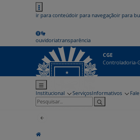
ir para conteúdo
ir para navegação
ir para b
ouvidoria
transparência
CGE
Controladoria-G
Institucional
Serviços
Informativos
Fal
Pesquisar
por: