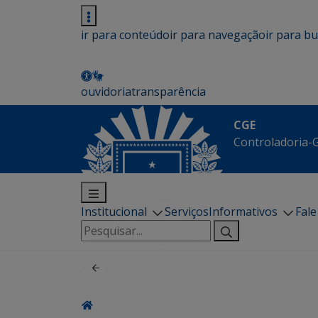
ir para conteúdo
ir para navegação
ir para b
ouvidoria
transparência
CGE
Controladoria-G
Institucional
Serviços
Informativos
Fal
Pesquisar
por: