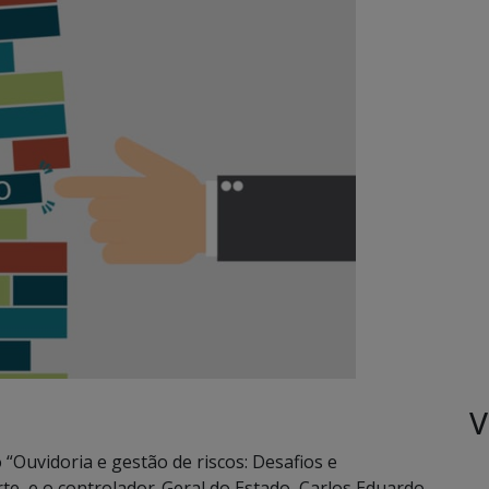
V
 “Ouvidoria e gestão de riscos: Desafios e
te, e o controlador-Geral do Estado, Carlos Eduardo