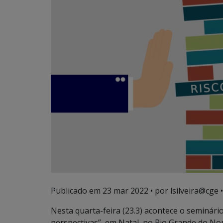
Publicado em
23 mar 2022
• por lsilveira@cge •
Nesta quarta-feira (23.3) acontece o seminário
perspectivas”, em Natal, no Rio Grande do Nor