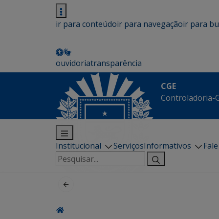
ir para conteúdo
ir para navegação
ir para b
ouvidoria
transparência
CGE
Controladoria-G
Institucional
Serviços
Informativos
Fal
Pesquisar
por: