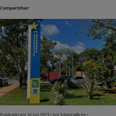
Compartilhar:
Publicado em
16 jun 2023
• por lsilveira@cge •