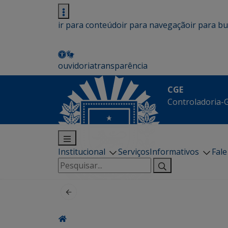
ir para conteúdo
ir para navegação
ir para b
ouvidoria
transparência
CGE
Controladoria-G
Institucional
Serviços
Informativos
Fal
Pesquisar
por: