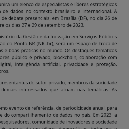
nirá um elenco de especialistas e líderes estratégicos
 de dados no contexto brasileiro e internacional. A
e debate presenciais, em Brasília (DF), no dia 26 de
tre os dias 27 e 29 de setembro de 2023.
stério da Gestão e da Inovação em Serviços Públicos
ão do Ponto BR (NIC.br), será um espaço de troca de
ias e boas práticas no mundo. Os destaques temáticos
ores público e privado, blockchain, colaboração com
ital, inteligência artificial, privacidade e proteção,
tros.
epresentantes do setor privado, membros da sociedade
 demais interessados que atuam nas temáticas. As
o evento de referência, de periodicidade anual, para
 e do compartilhamento de dados no país. Em 2023, a
 pesquisadores, comunidade de inovadores e sociedade
is embasada em pilares democráticos, inclusivos e