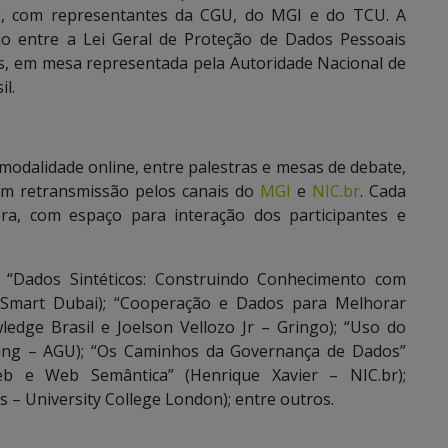
”, com representantes da CGU, do MGI e do TCU. A
ão entre a Lei Geral de Proteção de Dados Pessoais
s, em mesa representada pela Autoridade Nacional de
l.
 modalidade online, entre palestras e mesas de debate,
om retransmissão pelos canais do
MGI
e
NIC.br
. Cada
ra, com espaço para interação dos participantes e
 “Dados Sintéticos: Construindo Conhecimento com
– Smart Dubai); “Cooperação e Dados para Melhorar
dge Brasil e Joelson Vellozo Jr – Gringo); “Uso do
Lang – AGU); “Os Caminhos da Governança de Dados”
Web e Web Semântica” (Henrique Xavier – NIC.br);
es – University College London); entre outros.