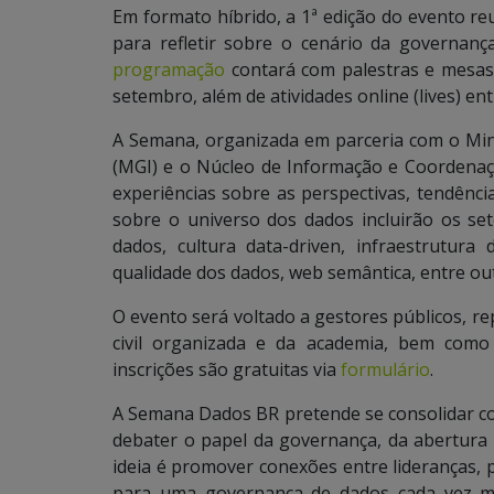
Em formato híbrido, a 1ª edição do evento reu
para refletir sobre o cenário da governança
programação
contará com palestras e mesas d
setembro, além de atividades online (lives) en
A Semana, organizada em parceria com o Mini
(MGI) e o Núcleo de Informação e Coordenaç
experiências sobre as perspectivas, tendênc
sobre o universo dos dados incluirão os set
dados, cultura data-driven, infraestrutura dig
qualidade dos dados, web semântica, entre ou
O evento será voltado a gestores públicos, r
civil organizada e da academia, bem como
inscrições são gratuitas via
formulário
.
A Semana Dados BR pretende se consolidar com
debater o papel da governança, da abertura
ideia é promover conexões entre lideranças,
para uma governança de dados cada vez ma