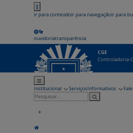
ir para conteúdo
ir para navegação
ir para b
ouvidoria
transparência
CGE
Controladoria-G
Institucional
Serviços
Informativos
Fal
Pesquisar
por: