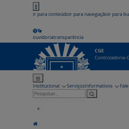
ir para conteúdo
ir para navegação
ir para b
ouvidoria
transparência
CGE
Controladoria-G
Institucional
Serviços
Informativos
Fal
Pesquisar
por: