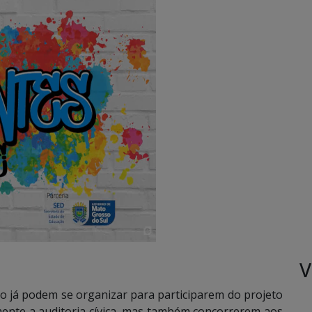
V
no já podem se organizar para participarem do projeto
ente a auditoria cívica, mas também concorrerem aos