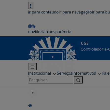
ir para conteúdo
ir para navegação
ir para b
ouvidoria
transparência
CGE
Controladoria-G
Institucional
Serviços
Informativos
Fal
Pesquisar
por: