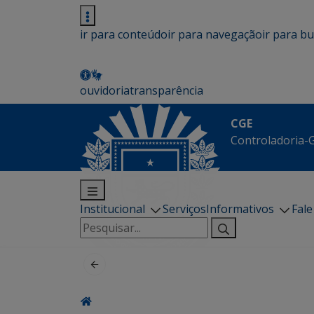
ir para conteúdo
ir para navegação
ir para b
ouvidoria
transparência
CGE
Controladoria-G
Institucional
Serviços
Informativos
Fal
Pesquisar
por: