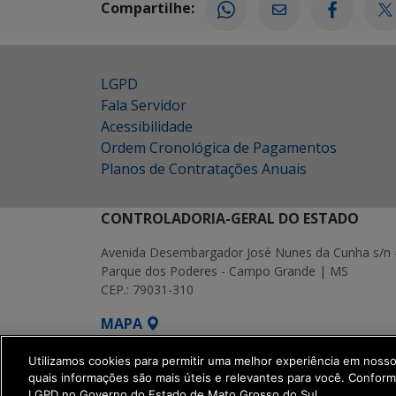
Compartilhe:
LGPD
Fala Servidor
Acessibilidade
Ordem Cronológica de Pagamentos
Planos de Contratações Anuais
CONTROLADORIA-GERAL DO ESTADO
Avenida Desembargador José Nunes da Cunha s/n 
Parque dos Poderes - Campo Grande | MS
CEP.: 79031-310
MAPA
SETDIG | Secretaria-Executiva de Transf
Utilizamos cookies para permitir uma melhor experiência em noss
quais informações são mais úteis e relevantes para você. Confor
LGPD no Governo do Estado de Mato Grosso do Sul.