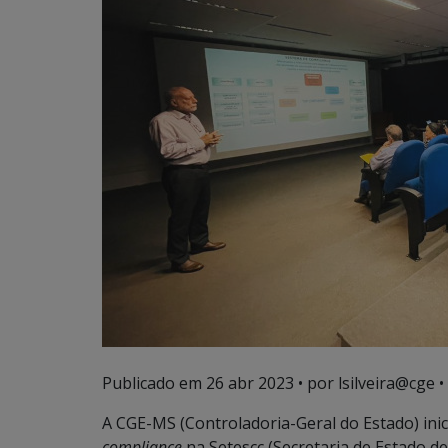
Publicado em
26 abr 2023
• por lsilveira@cge •
A CGE-MS (Controladoria-Geral do Estado) ini
compliance
na Setescc (Secretaria de Estado d