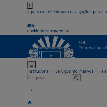
ir para conteúdo
ir para navegação
ir para b
ouvidoria
transparência
CGE
Controladoria-G
Institucional
Serviços
Informativos
Fal
Pesquisar
por: