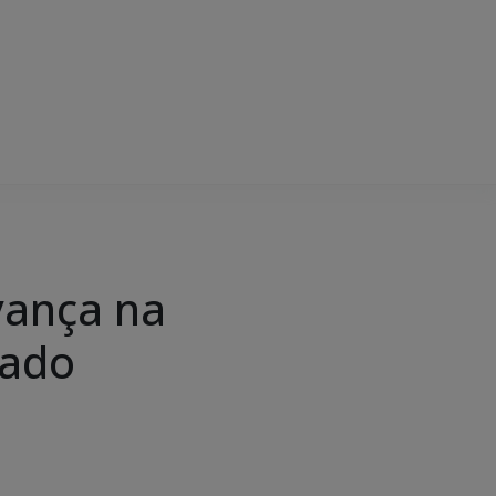
vança na
tado