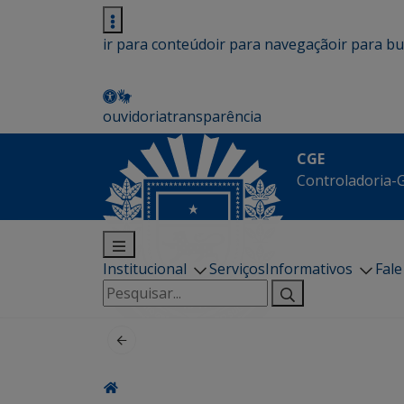
ir para conteúdo
ir para navegação
ir para b
ouvidoria
transparência
CGE
Controladoria-G
Institucional
Serviços
Informativos
Fal
Pesquisar
por: