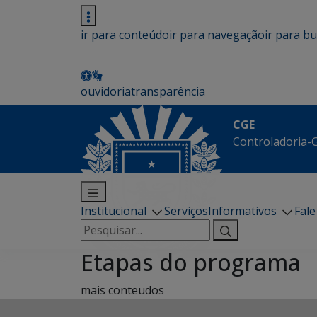
ir para conteúdo
ir para navegação
ir para b
ouvidoria
transparência
CGE
Controladoria-G
Institucional
Serviços
Informativos
Fal
Pesquisar
por:
Etapas do programa
mais conteudos