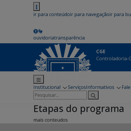
ir para conteúdo
ir para navegação
ir para b
ouvidoria
transparência
CGE
Controladoria-G
Institucional
Serviços
Informativos
Fal
Pesquisar
por:
Etapas do programa
mais conteudos